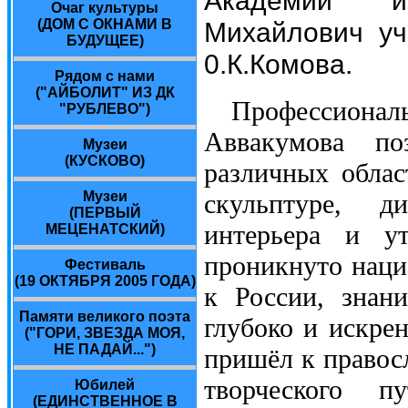
Очаг культуры
Михайлович уч
(ДОМ С ОКНАМИ В
БУДУЩЕЕ)
0.К.Комова.
Рядом с нами
("АЙБОЛИТ" ИЗ ДК
Профессионал
"РУБЛЕВО")
Аввакумова по
Музеи
(КУСКОВО)
различных облас
Музеи
скульптуре, ди
(ПЕРВЫЙ
интерьера и ут
МЕЦЕНАТСКИЙ)
проникнуто нац
Фестиваль
(19 ОКТЯБРЯ 2005 ГОДА)
к России, знан
Памяти великого поэта
глубоко и искре
("ГОРИ, ЗВЕЗДА МОЯ,
НЕ ПАДАЙ...")
пришёл к правосл
творческого 
Юбилей
(ЕДИНСТВЕННОЕ В