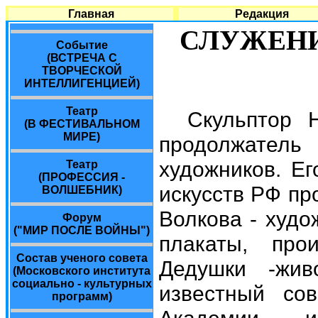
Главная
Редакция
СЛУЖЕН
Событие
(ВСТРЕЧА С
ТВОРЧЕСКОЙ
ИНТЕЛЛИГЕНЦИЕЙ)
Театр
Скульптор 
(В ФЕСТИВАЛЬНОМ
МИРЕ)
продолжател
художников. Ег
Театр
(ПРОФЕССИЯ -
искусств РФ пр
ВОЛШЕБНИК)
Волкова - худо
Форум
("МИР ПОСЛЕ ВОЙНЫ")
плакаты, про
Состав ученого совета
Дедушки -жив
(Московского института
социально - культурных
известный сов
программ)
Академии и