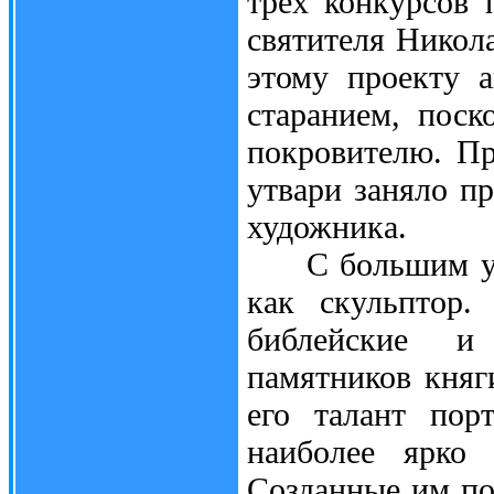
трёх конкурсов 
святителя Никола
этому проекту 
старанием, поск
покровителю. Пр
утвари заняло пр
художника.
С большим успе
как скульптор.
библейские и
памятников княг
его талант пор
наиболее ярко 
Созданные им по