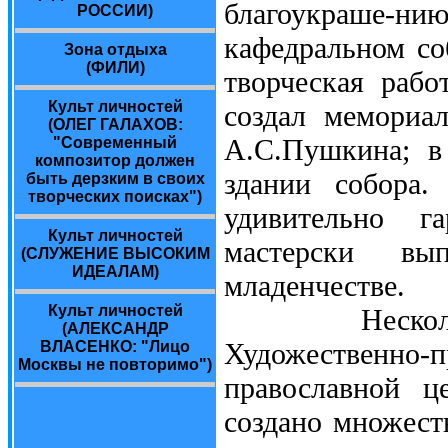
благоукраше-ни
РОССИИ)
кафедральном соб
Зона отдыха
(ФИЛИ)
творческая рабо
Культ личностей
создал мемориа
(ОЛЕГ ГАЛАХОВ:
А.С.Пушкина; в
"Современный
композитор должен
здании собора.
быть дерзким в своих
творческих поисках")
удивительно г
Культ личностей
мастерски вы
(СЛУЖЕНИЕ ВЫСОКИМ
ИДЕАЛАМ)
младенчестве.
Культ личностей
Несколько л
(АЛЕКСАНДР
Художественно-п
ВЛАСЕНКО: "Лицо
Москвы не повторимо")
православной ц
создано множест