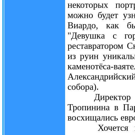
некоторых порт
можно будет уз
Виардо, как б
"Девушка с гор
реставратором 
из руин уникаль
каменотёса-ваят
Александрийск
собора).
Директор музе
Тропинина в Па
восхищались евр
Хочется прис