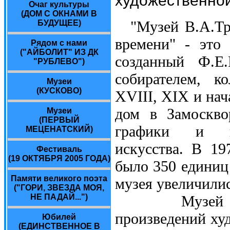
Очаг культуры
(ДОМ С ОКНАМИ В
"Музей В.А.Тр
БУДУЩЕЕ)
времени" - это
Рядом с нами
("АЙБОЛИТ" ИЗ ДК
созданный Ф.Е.
"РУБЛЕВО")
собирателем, к
Музеи
(КУСКОВО)
XVIII, XIX и нач
дом в Замоскво
Музеи
(ПЕРВЫЙ
графики и пре
МЕЦЕНАТСКИЙ)
искусства. В 19
Фестиваль
(19 ОКТЯБРЯ 2005 ГОДА)
было 350 единиц
Памяти великого поэта
музея увеличилис
("ГОРИ, ЗВЕЗДА МОЯ,
НЕ ПАДАЙ...")
Музей являе
произведений ху
Юбилей
(ЕДИНСТВЕННОЕ В