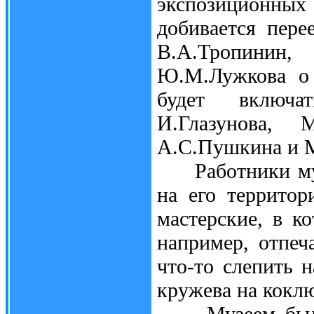
экспозиционных 
добивается пере
В.А.Тропинин
Ю.М.Лужкова о 
будет включа
И.Глазунова, 
А.С.Пушкина и М
Работники музе
на его территор
мастерские, в к
например, отпеч
что-то слепить 
кружева на кокл
Музеем была о