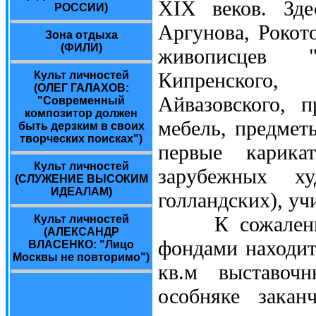
XIX веков. Зде
РОССИИ)
Аргунова, Рокот
Зона отдыха
(ФИЛИ)
живописцев "
Кипренского, 
Культ личностей
(ОЛЕГ ГАЛАХОВ:
Айвазовского, 
"Современный
композитор должен
мебель, предмет
быть дерзким в своих
творческих поисках")
первые карика
Культ личностей
зарубежных ху
(СЛУЖЕНИЕ ВЫСОКИМ
ИДЕАЛАМ)
голландских), уч
К сожалению,
Культ личностей
(АЛЕКСАНДР
фондами находит
ВЛАСЕНКО: "Лицо
Москвы не повторимо")
кв.м выставоч
особняке закан