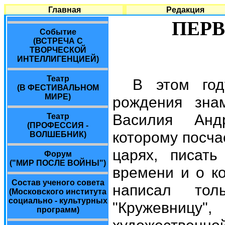
Главная
Редакция
ПЕР
Событие
(ВСТРЕЧА С
ТВОРЧЕСКОЙ
ИНТЕЛЛИГЕНЦИЕЙ)
Театр
В этом год
(В ФЕСТИВАЛЬНОМ
МИРЕ)
рождения знам
Василия Андр
Театр
(ПРОФЕССИЯ -
которому посча
ВОЛШЕБНИК)
царях, писать
Форум
("МИР ПОСЛЕ ВОЙНЫ")
времени и о ко
Состав ученого совета
написал тол
(Московского института
социально - культурных
"Кружевницу
программ)
художественной