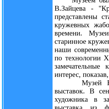
В.Зайцева - "К
представлены с
кружевных жабо
времени. Музе
старинное кружев
наши современн
по технологии X
замечательные 
интерес, показав,
Музей В.А.Тр
выставок. В се
художника в за
выставка из ф