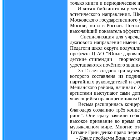
только книги и периодические 
И хотя к библиотекам у меня д
эстетического направления. Ш
Московского государственного
Москве, но и в России. Почти
высочайший показатель эффекти
Специализация для учреждений
джазового направления имени Д
Педагоги школ округа получили
префекта Ц АО "Юные даровани
детские стипендии - творчески
удостаиваются почётного звания
За 15 лет создано три музея:
которого составлена из подл
партийных руководителей и фун
Мещанского района, начиная с XV
артистами выступают сами дети
являющийся правопреемником С
Весьма расширилась концертна
благодаря созданию трёх конце
рион". Они сразу заявили себ
высокое признание во время 
музыкальном мире. Многие от
Татьяне Грин-денко право перв
- Какие проблемы Вами ощущ