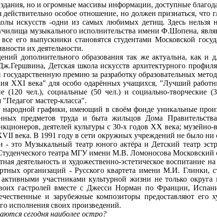
издания, но и огромные массивы информации, доступные благод
ействительно особое отношение, но должен признаться, что гл
колы искусств -одни из самых любимых детищ. Здесь нельзя н
 училища музыкального исполнительства имени Ф.Шопена, явля
 все его выпускники становятся студентами Московской госуд
вности их деятельности.
 дополнительного образования так же актуальна, как и для
ж.Гершвина, Детская школа искусств архитектурного профиля 
 государственную премию за разработку образовательных мето
я XXI века" для особо одарённых учащихся, "Лучший работн
е (120 чел.), социальные (50 чел.) и социально-творческие 
 "Педагог мастер-класса".
 народной графики, имеющий в своём фонде уникальные произв
инных предметов труда и быта жильцов Дома Правительства 
кционеров, деятелей культуры с 30-х годов XX века; музейно
II века. В 1991 году в сети окружных учреждений не было ни одн
 - это Музыкальный театр юного актёра и Детский театр эстр
туденческого театра МГУ имени М.В. Ломоносова Московский 
я деятельность и художественно-эстетическое воспитание на 
ртных организаций - Русского квартета имени М.И. Глинки, с
я активными участниками культурной жизни не только округа 
своих гастролей вместе с Джесси Норман по Франции, Испан
ечественные и зарубежные композиторы предоставляют его х
ого исполнения своих произведений.
аются сегодня наиболее остро?