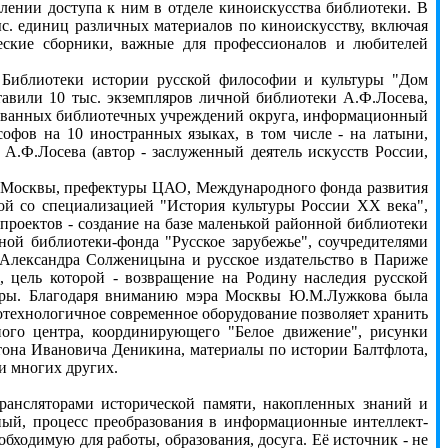
лении доступа к ним в отделе киноискусства библиотеки. В
ыс. единиц различных материалов по киноискусству, включая
ческие сборники, важные для профессионалов и любителей
иблиотеки истории русской философии и культуры "Дом
тавили 10 тыс. экземпляров личной библиотеки А.Ф.Лосева,
ированных библиотечных учреждений округа, информационный
офов на 10 иностранных языках, в том числе - на латыни,
 А.Ф.Лосева (автор - заслуженный деятель искусств России,
Москвы, префектуры ЦАО, Международного фонда развития
й со специализацией "История культуры России XX века",
 проектов - создание на базе маленькой районной библиотеки
ой библиотеки-фонда "Русское зарубежье", соучредителями
Александра Солженицына и русское издательство в Париже
, цель которой - возвращение на Родину наследия русской
ьтуры. Благодаря вниманию мэра Москвы Ю.М.Лужкова была
котехнологичное современное оборудование позволяет хранить
ого центра, координирующего "Белое движение", рисунки
она Ивановича Деникина, материалы по истории Балтфлота,
 и многих других.
ансляторами исторической памяти, накопленных знаний и
ный, процесс преобразования в информационные интеллект-
ходимую для работы, образования, досуга. Её источник - не