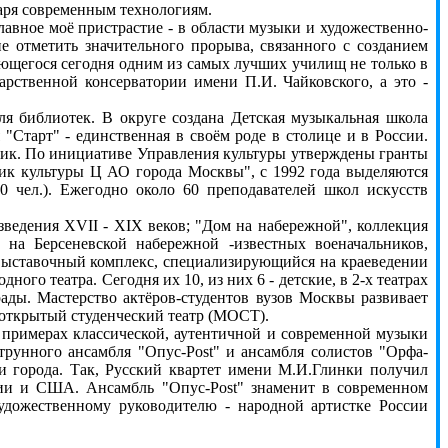
аря современным технологиям.
авное моё пристрастие - в области музыки и художественно-
е отметить значительного прорыва, связанного с созданием
ющегося сегодня одним из самых лучших училищ не только в
арственной консерватории имени П.И. Чайковского, а это -
 библиотек. В округе создана Детская музыкальная школа
"Старт" - единственная в своём роде в столице и в России.
дик. По инициативе Управления культуры утверждены гранты
ик культуры Ц АО города Москвы", с 1992 года выделяются
(30 чел.). Ежегодно около 60 преподавателей школ искусств
едения XVII - XIX веков; "Дом на набережной", коллекция
на Берсеневской набережной -известных военачальников,
-выставочный комплекс, специализирующийся на краеведении
ого театра. Сегодня их 10, из них 6 - детские, в 2-х театрах
ады. Мастерство актёров-студентов вузов Москвы развивает
открытый студенческий театр (МОСТ).
примерах классической, аутентичной и современной музыки
трунного ансамбля "Опус-Post" и ансамбля солистов "Орфа-
и города. Так, Русский квартет имени М.И.Глинки получил
ии и США. Ансамбль "Опус-Post" знаменит в современном
удожественному руководителю - народной артистке России