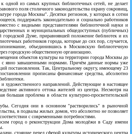
к одной из самых крупных библиотечных сетей, не делает
равового поля столичного законодательства охрану сокровищ,
льтуре города Москвы". Десятки регионов, у которых в сотни
еющееся, поддержать законодательно и социально работников
овместно с видными представителями библиотечной науки и
ударственных и муниципальных общедоступных (публичных)
й городской Думе, приравнявшей положение библиотек и их
иотечных работников города, которые до сих пор, случается,
имопонимание, объединившись в Московскую библиотечную
через городскую общественную организацию.
мещения объектов культуры на территории города Москвы до
й, с явно завышенными нормами. Причём данные нормы уже
иций постановления. Так, Центральному округу, имеющему 23
 постановлении прописаны финансовые средства, абсолютно
библиотеки.
 и художественного направлений. Действующие в настоящее
едствие активного оттока жителей из центра. Несмотря на
мая большая проблема в области культурно-просветительской
бы. Сегодня они в основном "растворились" в рыночной
ельства, в подвалы жилых домов, что абсолютно не позволяет
 соответствии с современными потребностями.
осим город о реконструкции Дома молодёжи в Саду имени
ы.
дачи, стоящие перед сферой культуры исторического центра