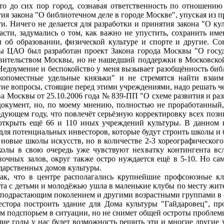
до сих пор город, сознавая ответственность по отношению 
я закона "О библиотечном деле в городе Москве", упуская из п
и. Ничего не делается для разработки и принятия закона "О ку
асти, задумались о том, как важно не упустить, сохранить им
ы об образовании, физической культуре и спорте и другие. С
ры ЦАО был разработан проект Закона города Москвы "О гос
вительством Москвы, но не нашедший поддержки в Московско
Недоумение и беспокойство у меня вызывает разобщённость библ
копоместные удельные князьки" и не стремятся найти вза
гие вопросы, стоящие перед этими учреждениями, надо решать 
Москвы от 25.10.2006 года № 839-ПП "О схеме развития и раз
документ, но, по моему мнению, полностью не проработанны
ледующем году, что повлечёт серьёзную корректировку всех поз
 открыть ещё 66 и 110 иных учреждений культуры. В данном
для потенциальных инвесторов, которые будут строить школы и 
ые школы искусств, но в количестве 2-3 хореографического
олы в свою очередь уже чувствуют нехватку контингента всл
вочных залов, округ также остро нуждается ещё в 5-10. Но са
ударственных домов культуры.
 что в центре располагались крупнейшие профсоюзные клу
ота с детьми и молодёжью ушла в маленькие клубы по месту жит
с подрастающим поколением и другими возрастными группами в
ра построить здание для Дома культуры "Гайдаровец", пр
ым подспорьем в ситуации, но не снимет общей остроты проблем
годы у нас будет возможность решить эти и многие другие за