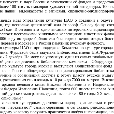
 искусств и наук России о размещении её фондов и предостав
олее 100 тыс. экземпляров художественной литературы, 100 т
ие папки, видеокассеты с записями, справочно-библиографи
ась идея Управления культуры ЦАО о создании в округе Б
и, где несколько десятилетий жил философ. Основу фонда сос
хо-Годи. И сегодня это -одно из самых интересных специализ
полагает несколькими книжными коллекциями известных филос
2006 году во дворе библиотеки был торжественно открыт бюст
- первый в Москве и в России памятник русскому философу.
ультуры ЦАО и при поддержке Комитета по культуре города 
рины Фурцевой была задумана Библиотека имени Е.А.Фурцево
я - 7 декабря. Не могу не упомянуть один из самых глобальных
й день современного библиотечного комплекса - Общедоступн
м по культуре города Москвы выступают Общественный фонд 
ная в России общедоступная специализированная библиотека
зучение и организация доступа к этому пласту русской кул
, увеличившая его площадь в 10 раз - до 7000 кв. метров. Высо
- архивы великого князя Николая Николаевича и Национальн
 и Фёдора Ивановича Шаляпина, почти 600 писем генерала Ант
ний русских эмигрантов, сделанные в 20-е - 80-е годы XX века,
ое отношение?
вляются культурным достоянием народа, хранителями и ретр
 они "переживают" самый серьёзный, я бы сказал, революцион
ждому человеку получить практически любую информацию, необ