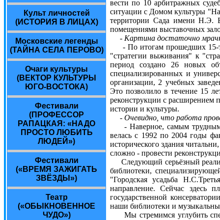
вести по 10 арбитражных суде
ситуации с Домом культуры "На
Культ личностей
территории Сада имени Н.Э. Б
(ИСТОРИЯ В ЛИЦАХ)
помещениями выставочных залов
- Картина достаточно мрачн
Московские легенды
- По итогам прошедших 15-ти л
(ТАЙНА СЕЛА ПЕРОВО)
"стратегии выживания" к "стра
период создано 26 новых объ
Очаги культуры
специализированных и универс
(ВЕКТОР КУЛЬТУРЫ
организации, 2 учебных заве
ЮГО-ВОСТОКА)
Это позволило в течение 15 ле
реконструкции с расширением 
Фестивали
истории и культуры.
(ПРОФЕССОР
- Очевидно, что работа прове
РАПАЦКАЯ: «НАДО
- Наверное, самым трудным бы
ПРОСТО ЛЮБИТЬ
велась с 1992 по 2004 годы ф
ЛЮДЕЙ»)
исторического здания читальни,
сложно - провести реконструкци
Фестивали
Следующий серьёзный реализов
(«ВРЕМЯ ЗАЖИГАТЬ
библиотеки, специализирующей
ЗВЁЗДЫ»)
"Городская усадьба Н.С.Трет
направление. Сейчас здесь п
государственной консерватории
Театр
наши библиотеки и музыкальны
(«ОБЫКНОВЕННОЕ
Мы стремимся углубить специ
ЧУДО»)