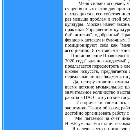
- Меня сильно огорчает, что 
существенных шагов для приняти
находящихся в его собственност
раз меньше проблем в этой обл
культуры. Москва имеет закон
практики Управлением культу
библиотеках", одобренный Пра
фондов к аптекам и булочным. 
позиционируют себя как "мел
ассоциацию. Я считаю, что мно
Постановление Правительства 
2020 года" -давно ожидаемый 
предлагается пересмотреть в с
школы искусств, предлагается
нереальные ни для бюджета, ни 
Да, центру столицы нужны нов
время детские музыкальные шк
значительное количество выста
работы в ЦАО - отсутствие гос
Исторически сложилось так,
экономике. Таким образом, раб
достойно организовать работу 
Мы пытаемся за счёт инвесто
Н.Э.Баумана. Это станет весом
Я надеюсь, что в последующие 