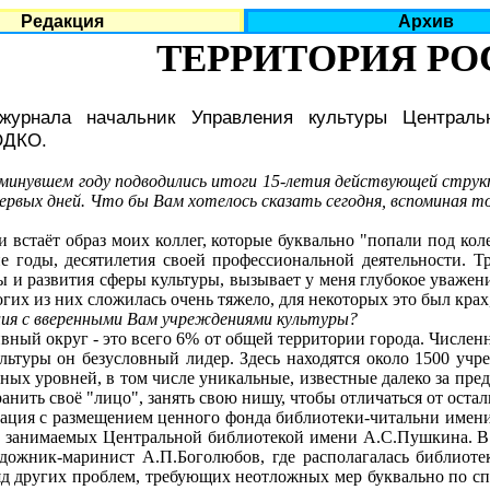
Редакция
Архив
ТЕРРИТОРИЯ РО
журнала начальник Управления культуры Централь
ОДКО.
в минувшем году подводились итоги 15-летия действующей струк
первых дней. Что бы Вам хотелось сказать сегодня, вспоминая т
встаёт образ моих коллег, которые буквально "попали под кол
е годы, десятилетия своей профессиональной деятельности. Т
ы и развития сферы культуры, вызывает у меня глубокое уважени
гих из них сложилась очень тяжело, для некоторых это был крах,
ация с вверенными Вам учреждениями культуры?
й округ - это всего 6% от общей территории города. Численнос
ьтуры он безусловный лидер. Здесь находятся около 1500 учр
ных уровней, в том числе уникальные, известные далеко за пре
анить своё "лицо", занять свою нишу, чтобы отличаться от оста
ия с размещением ценного фонда библиотеки-читальни имени И
, занимаемых Центральной библиотекой имени А.С.Пушкина. В 
дожник-маринист А.П.Боголюбов, где располагалась библиоте
д других проблем, требующих неотложных мер буквально по сп