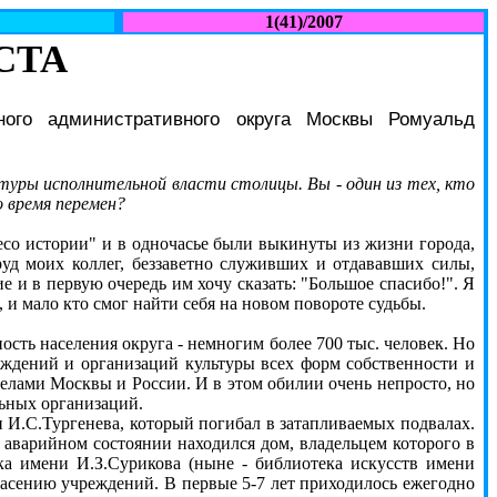
1(41)/2007
СТА
ного административного округа Москвы Ромуальд
туры исполнительной власти столицы. Вы - один из тех, кто
о время перемен?
есо истории" и в одночасье были выкинуты из жизни города,
руд моих коллег, беззаветно служивших и отдававших силы,
е и в первую очередь им хочу сказать: "Большое спасибо!". Я
 и мало кто смог найти себя на новом повороте судьбы.
ть населения округа - немногим более 700 тыс. человек. Но
еждений и организаций культуры всех форм собственности и
делами Москвы и России. И в этом обилии очень непросто, но
льных организаций.
.С.Тургенева, который погибал в затапливаемых подвалах.
аварийном состоянии находился дом, владельцем которого в
ка имени И.З.Сурикова (ныне - библиотека искусств имени
асению учреждений. В первые 5-7 лет приходилось ежегодно