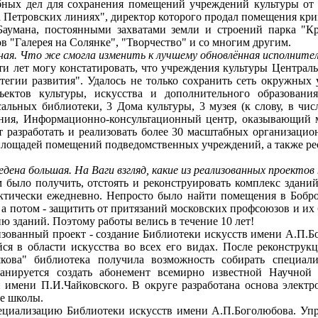
бных дел для сохранения помещений учреждений культуры от
 Петровских линиях", директор которого продал помещения кр
аумана, постоянными захватами земли и строений парка "Кр
 "Галерея на Солянке", "Творчество" и со многим другим.
ая. Что же смогла изменить к лучшему обновлённая исполнител
ет могу констатировать, что учреждения культуры Центрально
тегии развития". Удалось не только сохранить сеть окружных
ектов культуры, искусства и дополнительного образовани
альных библиотеки, 3 Дома культуры, 3 музея (к слову, в чи
дения, Информационно-консультационный центр, оказывающий
т разработать и реализовать более 30 масштабных организацио
площадей помещений подведомственных учреждений, а также ре
дена большая. На Ваги взгляд, какие из реализованных проектов 
ло получить, отстоять и реконструировать комплекс зданий 
актически ежедневно. Непросто было найти помещения в Бобро
 а потом - защитить от притязаний московских профсоюзов и их
ю зданий. Поэтому работы велись в течение 10 лет!
анный проект - создание Библиотеки искусств имени А.П.Бог
ся в области искусства во всех его видах. После реконструк
ьякова" библиотека получила возможность собирать специал
ланируется создать абонемент всемирно известной Научно
 имени П.И.Чайковского. В округе разработана основа электр
е школы.
ализацию Библиотеки искусств имени А.П.Боголюбова. Упр