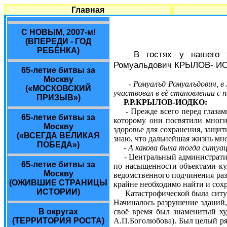
Главная
С НОВЫМ, 2007-м!
(ВПЕРЕДИ - ГОД
РЕБЁНКА)
В гостях у нашего 
Ромуальдович КРЫЛОВ- И
65-летие битвы за
Москву
- Ромуалъд Ромуалъдович, 
(«МОСКОВСКИЙ
участвовал в её становлении с 
ПРИЗЫВ»)
Р.Р.КРЫЛОВ-ИОДКО:
- Прежде всего перед глазами 
65-летие битвы за
которому они посвятили многи
Москву
здоровье для сохранения, защит
(«ВСЕГДА ВЕЛИКАЯ
знаю, что дальнейшая жизнь мно
ПОБЕДА»)
- А какова была тогда ситу
- Центральный административны
65-летие битвы за
по насыщенности объектами кул
Москву
ведомственного подчинения раз
(ОЖИВШИЕ СТРАНИЦЫ
крайне необходимо найти и сохр
ИСТОРИИ)
Катастрофической была ситуац
Начиналось разрушение зданий
своё время был знаменитый ху
В округах
А.П.Боголюбова). Был целый ря
(ТЕРРИТОРИЯ РОСТА)