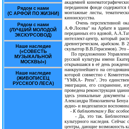
академией кинематографических
переданном фонде содержится б
Рядом с нами
монтажные листы, тематическ
(С АРФОЙ ПО ЖИЗНИ)
киноискусства.
Очень перспективной оказал
Рядом с нами
А.Ф.Лосева" на Арбате в здани
(ЛУЧШИЙ МОЛОДОЙ
переданных его вдовой, А.А.Та
ЭКСКУРСОВОД)
интеллект-центр, который рас
древнегреческом, арабском. В 
Наше наследие
скульптор В.В.Герасимов). Это 
(«СОВЕСТЬ
По предложению Управления к
МУЗЫКАЛЬНОЙ
русской культуры имени Екате
МОСКВЫ»)
открывшаяся в её день рождени
наикрупнейшего на сегодняшни
Наше наследие
которой совместно с Комитето
(ЖИВОПИСЕЦ
"YMKA- Press". Это единствен
РУССКОГО ЛЕСА)
эмиграции, его сохранение, и
проведена реконструкция здания
здесь уникальные документы 
Александра Николаевича Бенуа
аудио- и видеозаписи воспомина
- К библиотекам у Вас особ
- Да, это так. Библиотеки я
культурного наследия. Сейчас
центры, дающие возможность ка