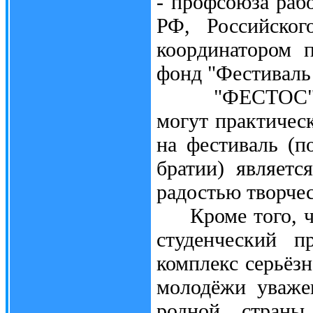
- профсоюза раб
РФ, Российског
координатором 
фонд "Фестиваль
"ФЕСТОС" гост
могут практичес
на фестиваль (п
братии) являетс
радостью творчес
Кроме того, чт
студенческий п
комплекс серьёз
молодёжи уваже
родной страны,