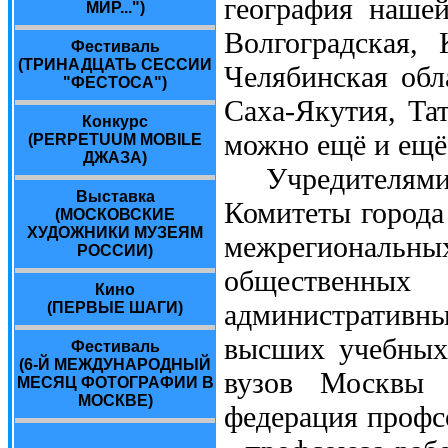
география нашей
МИР...")
Волгоградская, 
Фестиваль
(ТРИНАДЦАТЬ СЕССИИ
Челябинская обл
"ФЕСТОСА")
Саха-Якутия, Тат
Конкурс
можно ещё и ещё
(PERPETUUM MOBILE
ДЖАЗА)
Учредителями и
Выставка
Комитеты города
(МОСКОВСКИЕ
ХУДОЖНИКИ МУЗЕЯМ
межрегиональны
РОССИИ)
общественных 
Кино
административн
(ПЕРВЫЕ ШАГИ)
высших учебных
Фестиваль
(6-Й МЕЖДУНАРОДНЫЙ
вузов Москвы 
МЕСЯЦ ФОТОГРАФИИ В
МОСКВЕ)
федерация профс