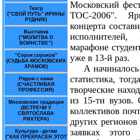
Московский фест
Театр
ТОС-2006". Яр
("СВОЙ ПУТЬ" ИРИНЫ
РУДНИК)
концерта состав
Выставка
исполнителей,
("МОЛИТВА О
ВОИНСТВЕ")
марафоне студен
"Сорок сороков"
уже в 13-й раз.
(СУДЬБА МОСКОВСКИХ
А начиналось вс
ХРАМОВ)
статистика, тогд
Рядом с нами
(СЧАСТЛИВАЯ
творческие нахо
ПРОФЕССИЯ)
из 15-ти вузов.
Московские традиции
(ВСТРЕЧИ У
коллективов почт
СВЯТОСЛАВА
РИХТЕРА)
других регионов
заявках этого 
Культура - детям
("КАК ПРЕКРАСЕН ЭТОТ